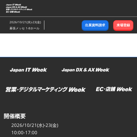
ス
キ
ッ
2026/10/21(水)-23(金)
出展資料請求
来場登録
プ
幕張メッセ 1-8ホール
し
て
進
む
開催概要
2026/10/21(水)-23(金)
10:00-17:00