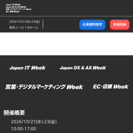
ス
キ
ッ
2026/10/21(水)-23(金)
出展資料請求
来場登録
プ
幕張メッセ 1-8ホール
し
て
進
む
開催概要
2026/10/21(水)-23(金)
10:00-17:00