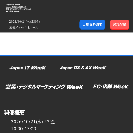
ス
キ
ッ
2026/10/21(水)-23(金)
出展資料請求
来場登録
プ
幕張メッセ 1-8ホール
し
て
進
む
開催概要
2026/10/21(水)-23(金)
10:00-17:00