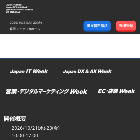
ス
キ
ッ
2026/10/21(水)-23(金)
出展資料請求
来場登録
プ
幕張メッセ 1-8ホール
し
て
進
む
開催概要
2026/10/21(水)-23(金)
10:00-17:00