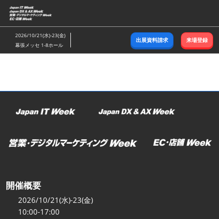
ス
キ
ッ
2026/10/21(水)-23(金)
出展資料請求
来場登録
プ
幕張メッセ 1-8ホール
し
て
進
む
開催概要
2026/10/21(水)-23(金)
10:00-17:00