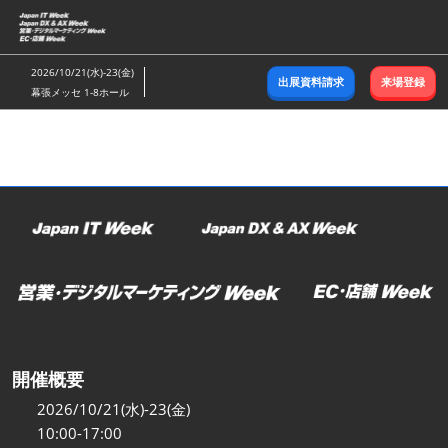
ス
キ
ッ
2026/10/21(水)-23(金)
出展資料請求
来場登録
プ
幕張メッセ 1-8ホール
し
て
進
む
開催概要
2026/10/21(水)-23(金)
10:00-17:00