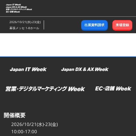
ス
キ
ッ
2026/10/21(水)-23(金)
出展資料請求
来場登録
プ
幕張メッセ 1-8ホール
し
て
進
む
開催概要
2026/10/21(水)-23(金)
10:00-17:00