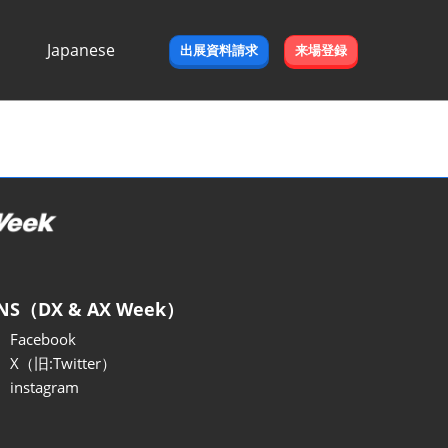
Japanese
出展資料請求
来場登録
Japanese
English
NS（DX & AX Week）
Facebook
X（旧:Twitter）
instagram