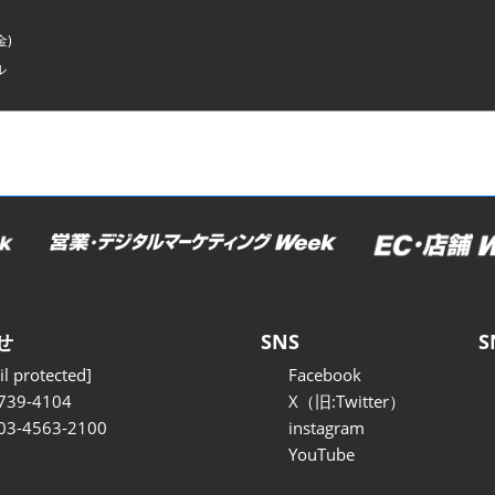
金)
ル
せ
SNS
S
l protected]
Facebook
739-4104
X（旧:Twitter）
 03-4563-2100
instagram
YouTube