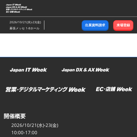
ス
キ
ッ
2026/10/21(水)-23(金)
出展資料請求
来場登録
プ
幕張メッセ 1-8ホール
し
て
進
む
開催概要
2026/10/21(水)-23(金)
10:00-17:00