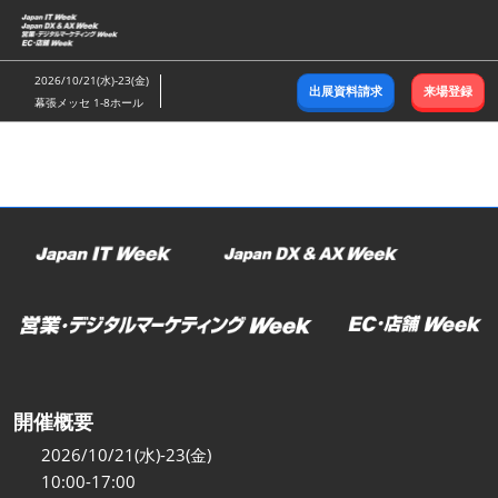
ス
キ
ッ
2026/10/21(水)-23(金)
出展資料請求
来場登録
プ
幕張メッセ 1-8ホール
し
て
進
む
開催概要
2026/10/21(水)-23(金)
10:00-17:00