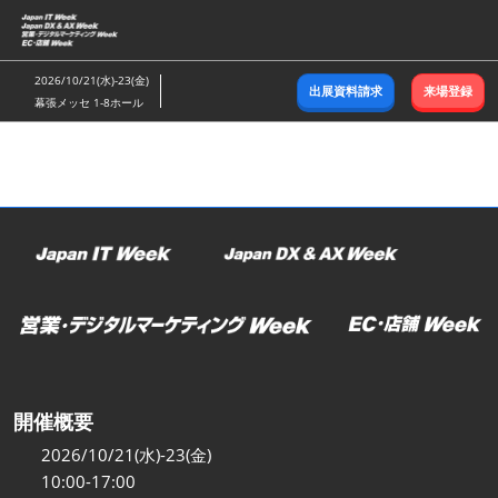
ス
キ
ッ
2026/10/21(水)-23(金)
出展資料請求
来場登録
プ
幕張メッセ 1-8ホール
し
て
進
む
開催概要
2026/10/21(水)-23(金)
10:00-17:00