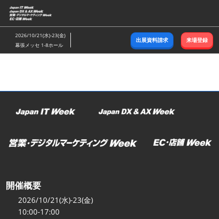
ス
キ
ッ
2026/10/21(水)-23(金)
出展資料請求
来場登録
プ
幕張メッセ 1-8ホール
し
て
進
む
開催概要
2026/10/21(水)-23(金)
10:00-17:00