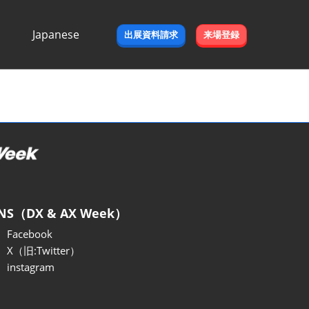
Japanese
出展資料請求
来場登録
Japanese
English
NS（DX & AX Week）
Facebook
X（旧:Twitter）
instagram