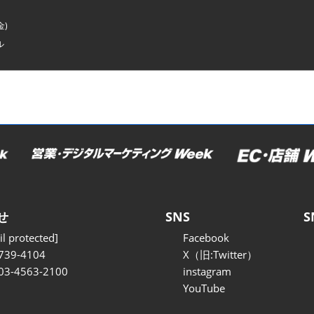
金)
ル
せ
SNS
S
l protected]
Facebook
739-4104
X（旧:Twitter）
 03-4563-2100
instagram
YouTube