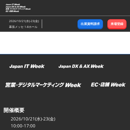
ス
キ
ッ
2026/10/21(水)-23(金)
出展資料請求
来場登録
プ
幕張メッセ 1-8ホール
し
て
進
む
開催概要
2026/10/21(水)-23(金)
10:00-17:00