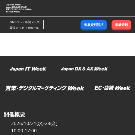
ス
キ
ッ
2026/10/21(水)-23(金)
出展資料請求
来場登録
プ
幕張メッセ 1-8ホール
し
て
進
む
開催概要
2026/10/21(水)-23(金)
10:00-17:00