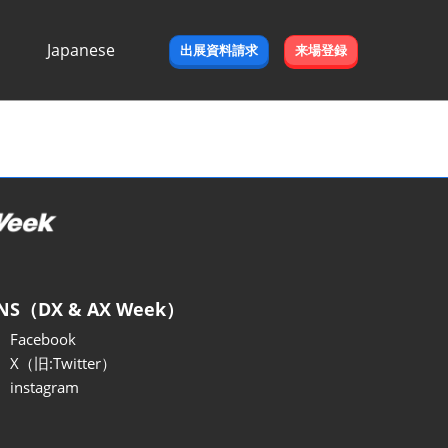
Japanese
出展資料請求
来場登録
Japanese
English
NS（DX & AX Week）
Facebook
X（旧:Twitter）
instagram