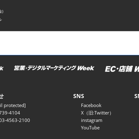
金)
ル
せ
SNS
S
l protected]
Facebook
739-4104
X（旧:Twitter）
 03-4563-2100
instagram
YouTube