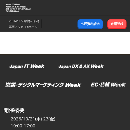
ス
キ
ッ
2026/10/21(水)-23(金)
出展資料請求
来場登録
プ
幕張メッセ 1-8ホール
し
て
進
む
開催概要
2026/10/21(水)-23(金)
10:00-17:00