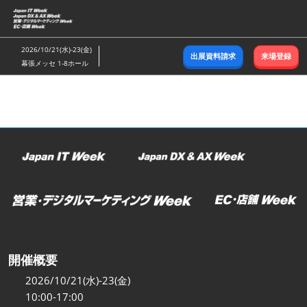
ス
キ
ッ
2026/10/21(水)-23(金)
出展資料請求
来場登録
プ
幕張メッセ 1-8ホール
し
て
進
む
開催概要
2026/10/21(水)-23(金)
10:00-17:00