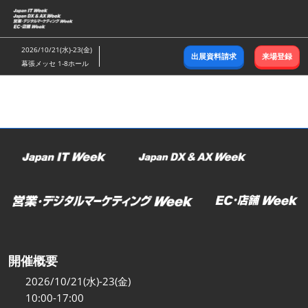
ス
キ
ッ
2026/10/21(水)-23(金)
出展資料請求
来場登録
プ
幕張メッセ 1-8ホール
し
て
進
む
開催概要
2026/10/21(水)-23(金)
10:00-17:00