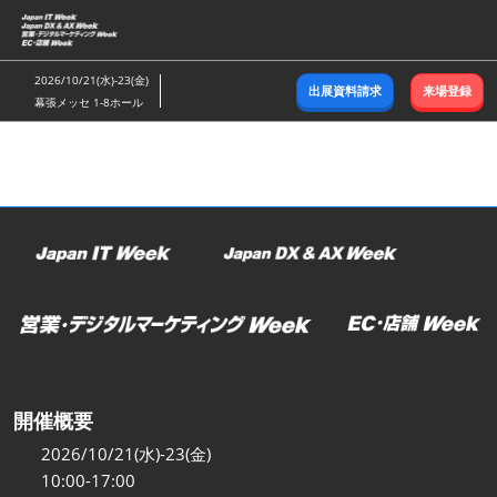
ス
キ
ッ
2026/10/21(水)-23(金)
出展資料請求
来場登録
プ
幕張メッセ 1-8ホール
し
て
進
む
開催概要
2026/10/21(水)-23(金)
10:00-17:00