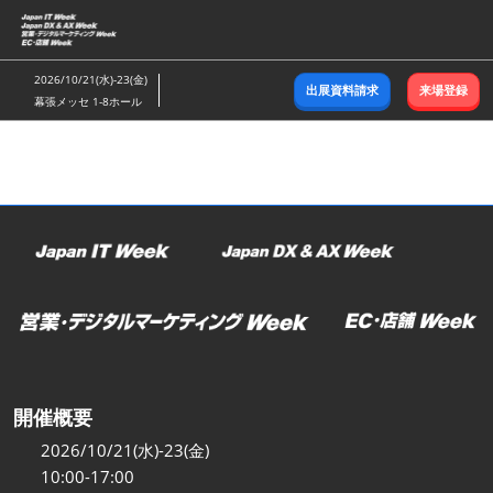
ス
キ
ッ
2026/10/21(水)-23(金)
出展資料請求
来場登録
プ
幕張メッセ 1-8ホール
し
て
進
む
開催概要
2026/10/21(水)-23(金)
10:00-17:00