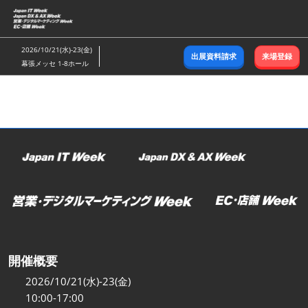
ス
キ
ッ
2026/10/21(水)-23(金)
出展資料請求
来場登録
プ
幕張メッセ 1-8ホール
し
て
進
む
開催概要
2026/10/21(水)-23(金)
10:00-17:00