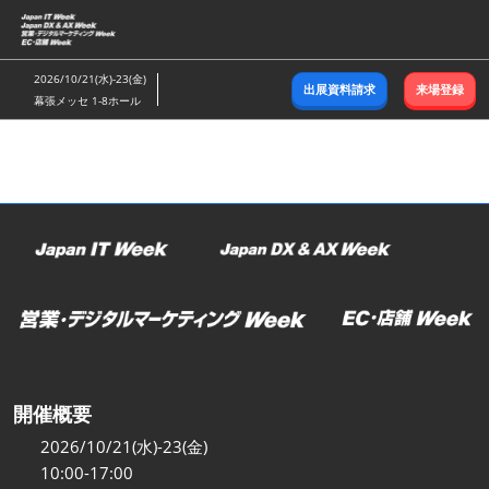
ス
キ
ッ
2026/10/21(水)-23(金)
出展資料請求
来場登録
プ
幕張メッセ 1-8ホール
し
て
進
む
開催概要
2026/10/21(水)-23(金)
10:00-17:00