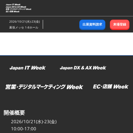
ス
キ
ッ
2026/10/21(水)-23(金)
出展資料請求
来場登録
プ
幕張メッセ 1-8ホール
し
て
進
む
開催概要
2026/10/21(水)-23(金)
10:00-17:00