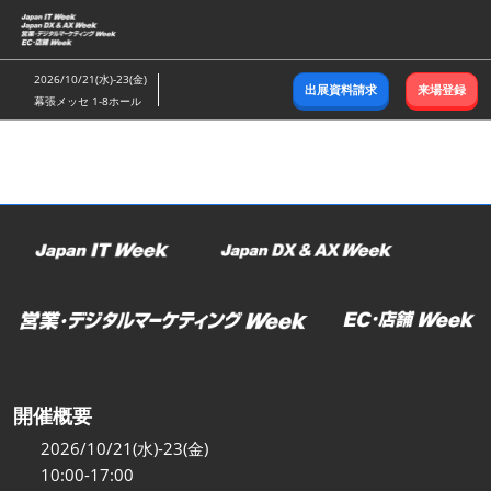
ス
キ
ッ
2026/10/21(水)-23(金)
出展資料請求
来場登録
プ
幕張メッセ 1-8ホール
し
て
進
む
開催概要
2026/10/21(水)-23(金)
10:00-17:00