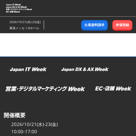
ス
キ
ッ
2026/10/21(水)-23(金)
出展資料請求
来場登録
プ
幕張メッセ 1-8ホール
し
て
進
む
開催概要
2026/10/21(水)-23(金)
10:00-17:00