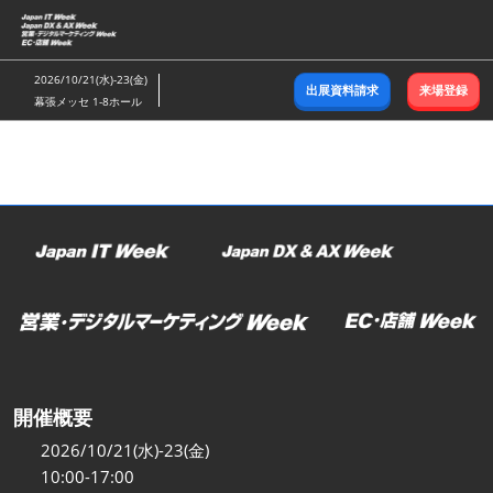
ス
キ
ッ
2026/10/21(水)-23(金)
出展資料請求
来場登録
プ
幕張メッセ 1-8ホール
し
て
進
む
開催概要
2026/10/21(水)-23(金)
10:00-17:00