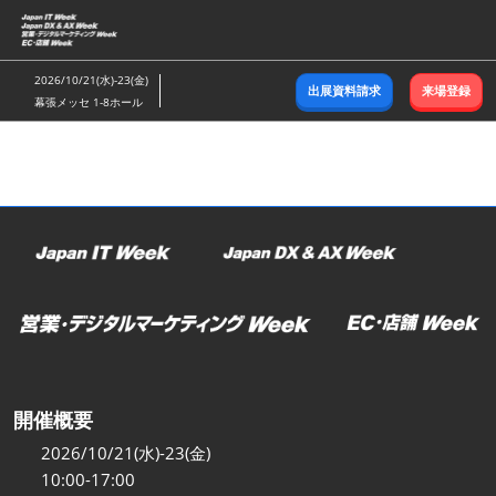
ス
キ
ッ
2026/10/21(水)-23(金)
出展資料請求
来場登録
プ
幕張メッセ 1-8ホール
し
て
進
む
開催概要
2026/10/21(水)-23(金)
10:00-17:00