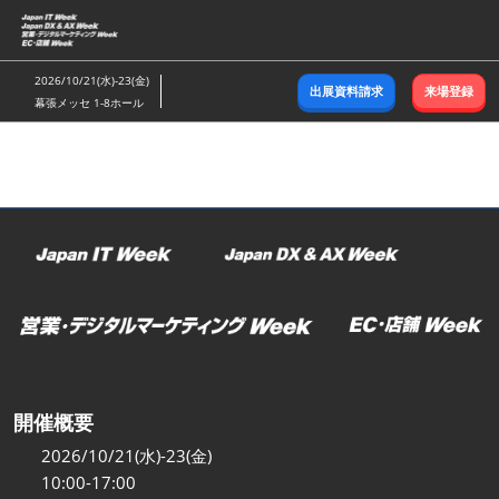
ス
キ
ッ
2026/10/21(水)-23(金)
出展資料請求
来場登録
プ
幕張メッセ 1-8ホール
し
て
進
む
開催概要
2026/10/21(水)-23(金)
10:00-17:00