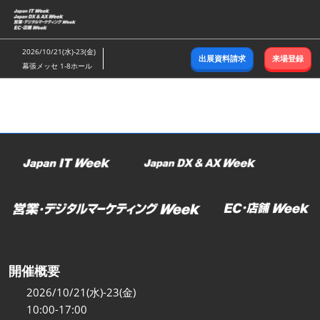
ス
キ
ッ
2026/10/21(水)-23(金)
出展資料請求
来場登録
プ
幕張メッセ 1-8ホール
し
て
進
む
開催概要
2026/10/21(水)-23(金)
10:00-17:00