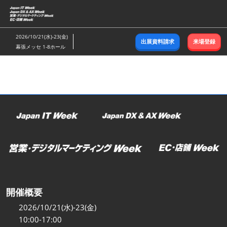
ス
キ
ッ
2026/10/21(水)-23(金)
出展資料請求
来場登録
プ
幕張メッセ 1-8ホール
し
て
進
む
開催概要
2026/10/21(水)-23(金)
10:00-17:00