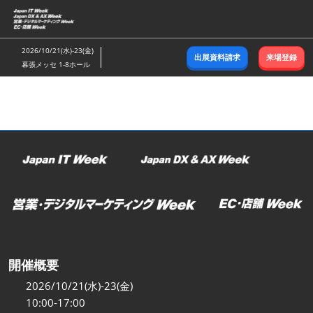
ス
キ
ッ
2026/10/21(水)-23(金)
出展資料請求
来場登録
プ
幕張メッセ 1-8ホール
し
て
進
む
開催概要
2026/10/21(水)-23(金)
10:00-17:00