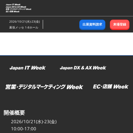
ス
キ
ッ
2026/10/21(水)-23(金)
出展資料請求
来場登録
プ
幕張メッセ 1-8ホール
し
て
進
む
開催概要
2026/10/21(水)-23(金)
10:00-17:00