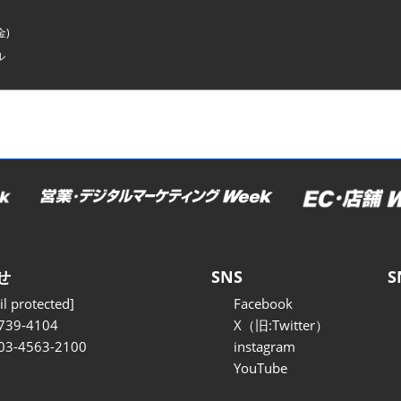
金)
ル
せ
SNS
S
l protected]
Facebook
739-4104
X（旧:Twitter）
 03-4563-2100
instagram
YouTube