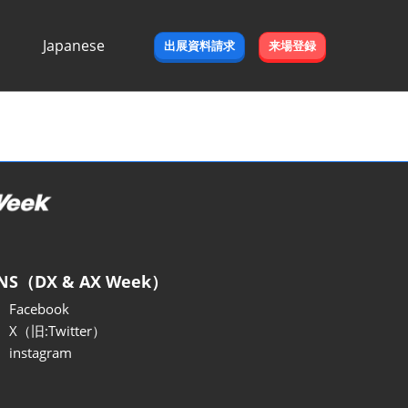
Japanese
出展資料請求
来場登録
Japanese
English
NS（DX & AX Week）
Facebook
X（旧:Twitter）
instagram