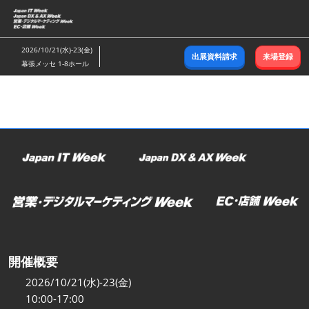
ス
キ
ッ
2026/10/21(水)-23(金)
出展資料請求
来場登録
プ
幕張メッセ 1-8ホール
し
て
進
む
開催概要
2026/10/21(水)-23(金)
10:00-17:00