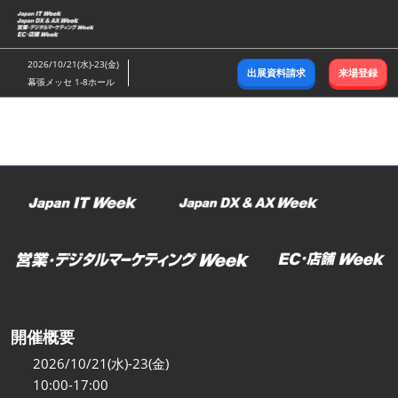
ス
キ
ッ
2026/10/21(水)-23(金)
出展資料請求
来場登録
プ
幕張メッセ 1-8ホール
し
て
進
む
開催概要
2026/10/21(水)-23(金)
10:00-17:00