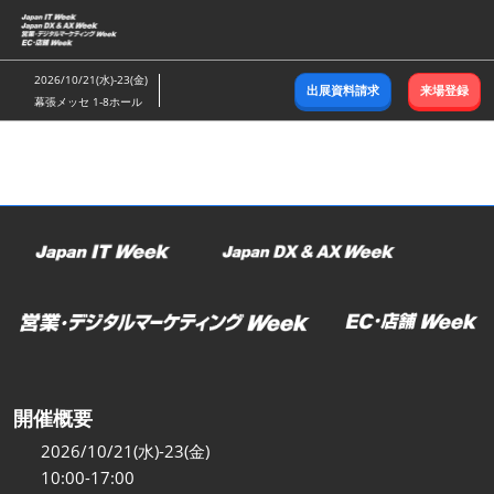
ス
キ
ッ
2026/10/21(水)-23(金)
出展資料請求
来場登録
プ
幕張メッセ 1-8ホール
し
て
進
む
開催概要
2026/10/21(水)-23(金)
10:00-17:00