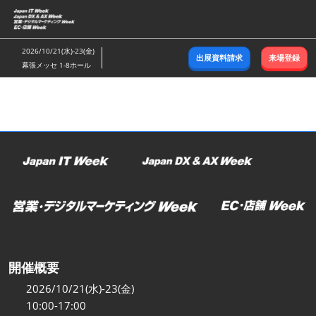
ス
キ
ッ
2026/10/21(水)-23(金)
出展資料請求
来場登録
プ
幕張メッセ 1-8ホール
し
て
進
む
開催概要
2026/10/21(水)-23(金)
10:00-17:00