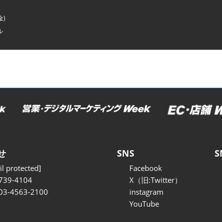
金)
ル
せ
SNS
S
l protected]
Facebook
739-4104
X（旧:Twitter）
 03-4563-2100
instagram
YouTube