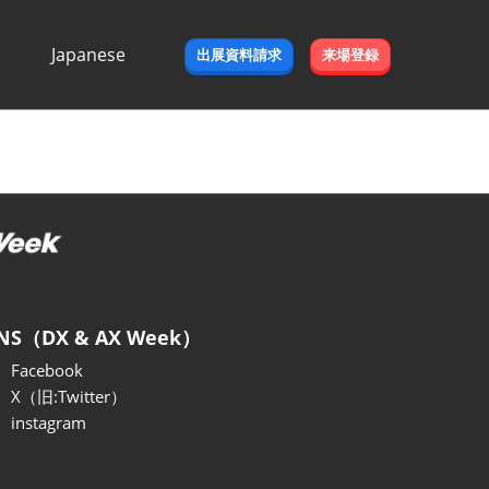
Japanese
出展資料請求
来場登録
Japanese
English
NS（DX & AX Week）
Facebook
X（旧:Twitter）
instagram