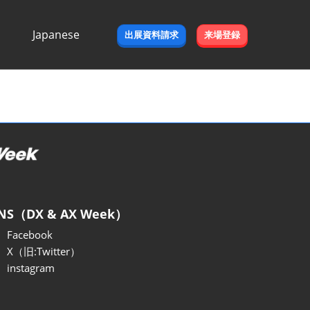
Japanese
出展資料請求
来場登録
Japanese
English
NS（DX & AX Week）
Facebook
X（旧:Twitter）
instagram