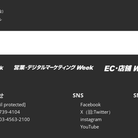
金)
ル
せ
SNS
S
l protected]
Facebook
739-4104
X（旧:Twitter）
 03-4563-2100
instagram
YouTube