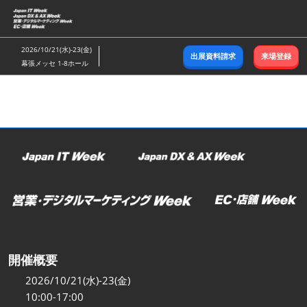
ス
キ
ッ
2026/10/21(水)-23(金)
出展資料請求
来場登録
プ
幕張メッセ 1-8ホール
し
て
進
む
開催概要
2026/10/21(水)-23(金)
10:00-17:00