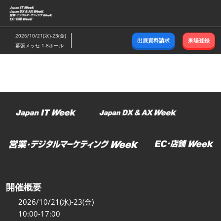
ス
キ
ッ
2026/10/21(水)-23(金)
出展資料請求
来場登録
プ
幕張メッセ 1-8ホール
し
て
進
む
開催概要
2026/10/21(水)-23(金)
10:00-17:00