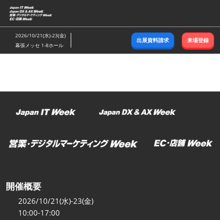
ス
キ
ッ
2026/10/21(水)-23(金)
出展資料請求
来場登録
プ
幕張メッセ 1-8ホール
し
て
進
む
開催概要
2026/10/21(水)-23(金)
10:00-17:00