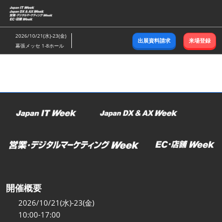
ス
キ
ッ
2026/10/21(水)-23(金)
出展資料請求
来場登録
プ
幕張メッセ 1-8ホール
し
て
進
む
開催概要
2026/10/21(水)-23(金)
10:00-17:00