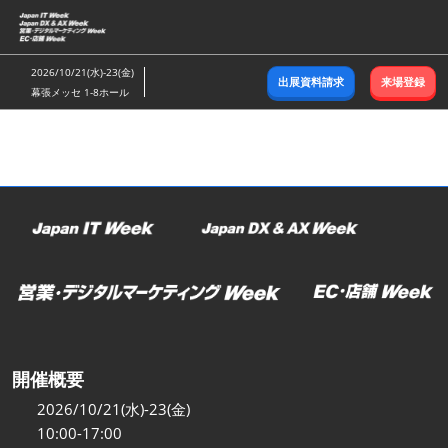
ス
キ
ッ
2026/10/21(水)-23(金)
出展資料請求
来場登録
プ
幕張メッセ 1-8ホール
し
て
進
む
開催概要
2026/10/21(水)-23(金)
10:00-17:00