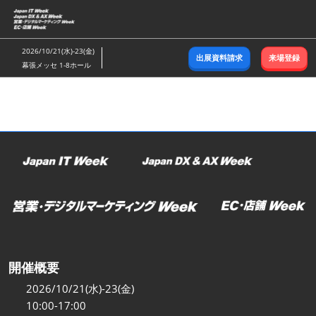
ス
キ
ッ
2026/10/21(水)-23(金)
出展資料請求
来場登録
プ
幕張メッセ 1-8ホール
し
て
進
む
開催概要
2026/10/21(水)-23(金)
10:00-17:00