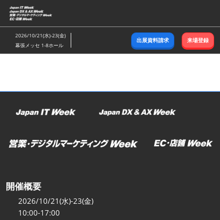
ス
キ
ッ
2026/10/21(水)-23(金)
出展資料請求
来場登録
プ
幕張メッセ 1-8ホール
し
て
進
む
開催概要
2026/10/21(水)-23(金)
10:00-17:00