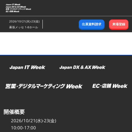
ス
キ
ッ
2026/10/21(水)-23(金)
出展資料請求
来場登録
プ
幕張メッセ 1-8ホール
し
て
進
む
開催概要
2026/10/21(水)-23(金)
10:00-17:00