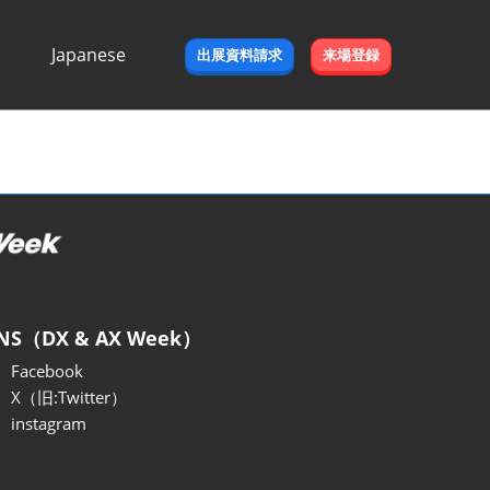
Japanese
出展資料請求
来場登録
Japanese
English
NS（DX & AX Week）
Facebook
X（旧:Twitter）
instagram