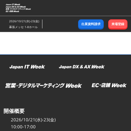
ス
キ
ッ
2026/10/21(水)-23(金)
出展資料請求
来場登録
プ
幕張メッセ 1-8ホール
し
て
進
む
開催概要
2026/10/21(水)-23(金)
10:00-17:00